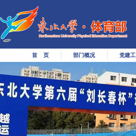
首 页
部门概况
党建工