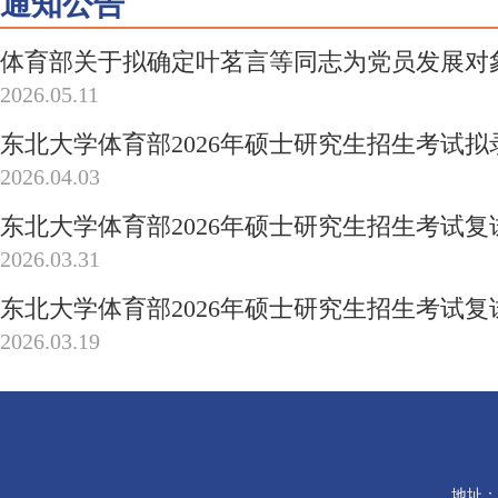
通知公告
体育部关于拟确定叶茗言等同志为党员发展对
2026.05.11
东北大学体育部2026年硕士研究生招生考试拟
2026.04.03
东北大学体育部2026年硕士研究生招生考试
2026.03.31
东北大学体育部2026年硕士研究生招生考试
2026.03.19
地址：