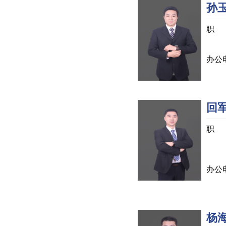
孙
职 
主
办公电
回
职 
负责
管
办公电
杨