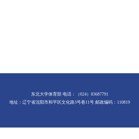
东北大学体育部 电话：（024）83687791
地址：辽宁省沈阳市和平区文化路3号巷11号 邮政编码：110819