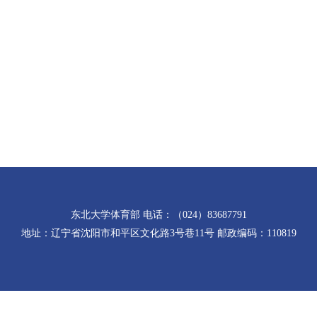
东北大学体育部 电话：（024）83687791
地址：辽宁省沈阳市和平区文化路3号巷11号 邮政编码：110819