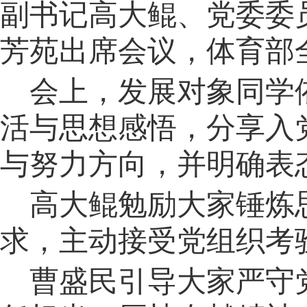
副书记高大鲲、党委委
芳苑出席会议，体育部
会上，发展对象同学
活与思想感悟，分享入
与努力方向，并明确表
高大鲲勉励大家锤炼
求，主动接受党组织考
曹盛民引导大家严守