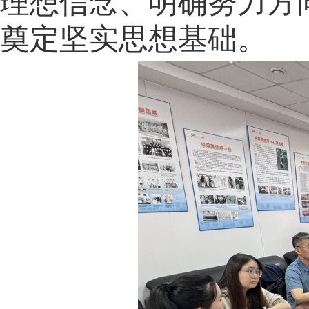
理想信念、明确努力方
奠定坚实思想基础。