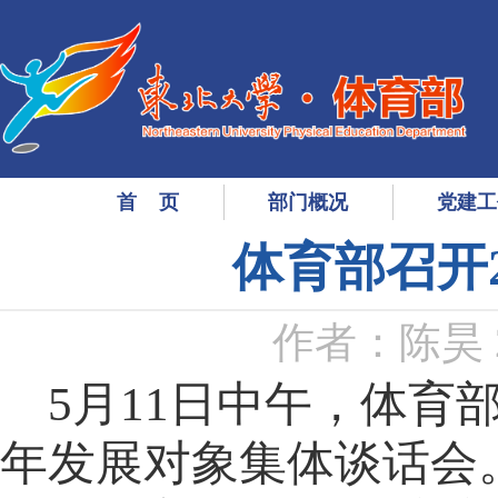
首 页
部门概况
党建工
体育部召开
作者：陈昊
5
月
11
日中午，体育
年发展对象集体谈话会